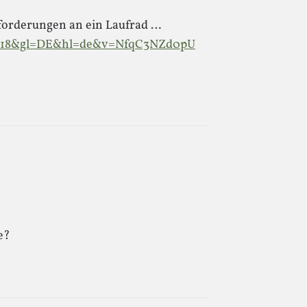
forderungen an ein Laufrad …
t=18&gl=DE&hl=de&v=NfqC3NZd0pU
e?