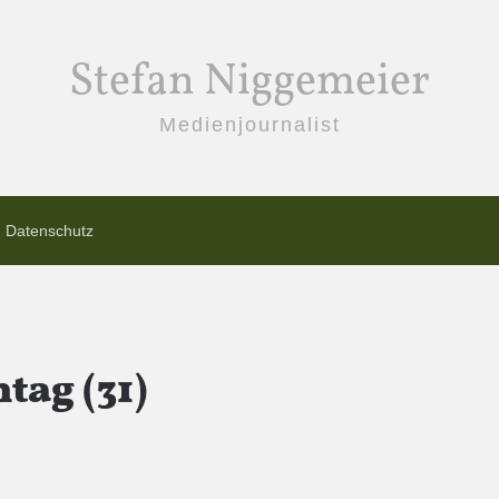
Stefan Niggemeier
Medienjournalist
Datenschutz
tag (31)