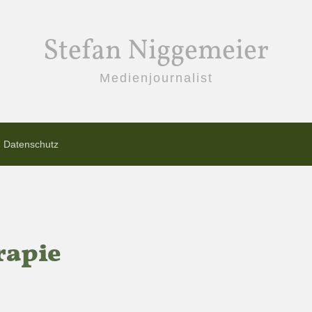
Stefan Niggemeier
Medienjournalist
Datenschutz
rapie