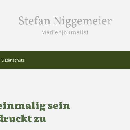
Stefan Niggemeier
Medienjournalist
Datenschutz
 einmalig sein
druckt zu