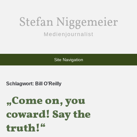
Stefan Niggemeier
Medienjournalist
Site Navigation
Schlagwort:
Bill O’Reilly
„Come on, you
coward! Say the
truth!“