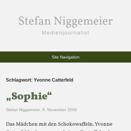
Stefan Niggemeier
Medienjournalist
Site Navigation
Schlagwort:
Yvonne Catterfeld
„Sophie“
Stefan Niggemeier
,
8. November 2005
Das Mädchen mit den Schokowaffeln. Yvonne