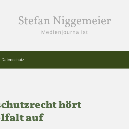
Stefan Niggemeier
Medienjournalist
Datenschutz
chutzrecht hört
lfalt auf