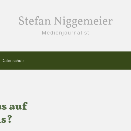
Stefan Niggemeier
Medienjournalist
Datenschutz
as auf
s?