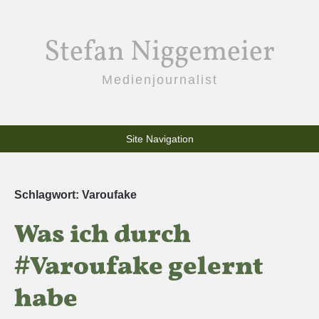
Stefan Niggemeier
Medienjournalist
Site Navigation
Schlagwort:
Varoufake
Was ich durch
#Varoufake gelernt
habe