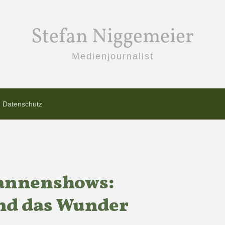
Stefan Niggemeier
Medienjournalist
Datenschutz
Pannenshows:
nd das Wunder