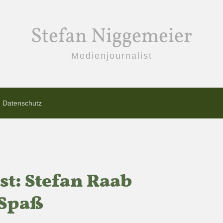
Stefan Niggemeier
Medienjournalist
Datenschutz
st: Stefan Raab
 Spaß