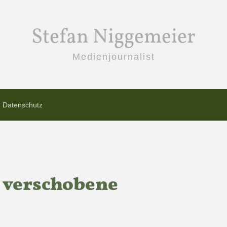
Stefan Niggemeier
Medienjournalist
Datenschutz
 verschobene