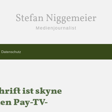
Stefan Niggemeier
Medienjournalist
Datenschutz
hrift ist skyne
en Pay-TV-