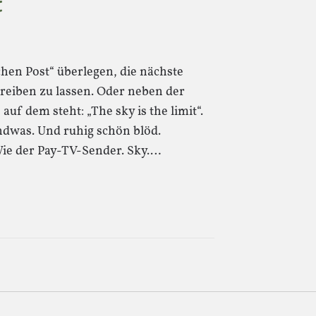
t
schen Post“ überlegen, die nächste
eiben zu lassen. Oder neben der
uf dem steht: „The sky is the limit“.
ndwas. Und ruhig schön blöd.
Wie der Pay-TV-Sender. Sky.…