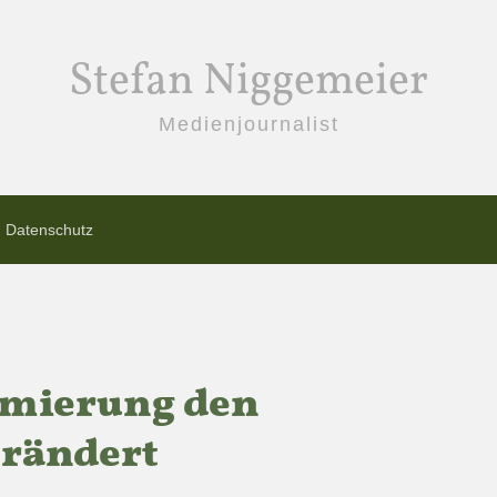
Stefan Niggemeier
Medienjournalist
Datenschutz
imierung den
erändert