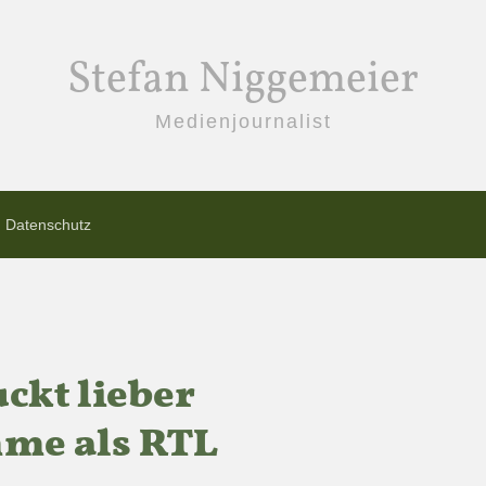
Stefan Niggemeier
Medienjournalist
Datenschutz
ckt lieber
me als RTL