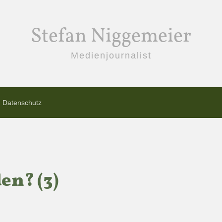
Stefan Niggemeier
Medienjournalist
Datenschutz
en? (3)