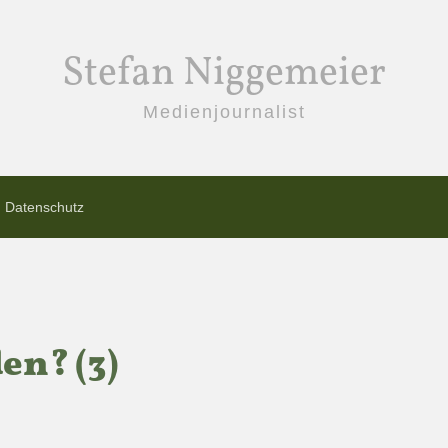
Stefan Niggemeier
Medienjournalist
Datenschutz
en? (3)