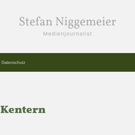
Stefan Niggemeier
Medienjournalist
Datenschutz
 Kentern