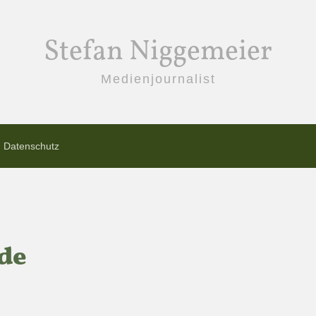
Stefan Niggemeier
Medienjournalist
Datenschutz
de