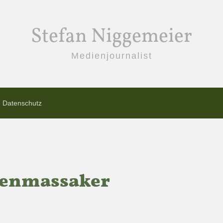
Stefan Niggemeier
Medienjournalist
Datenschutz
benmassaker