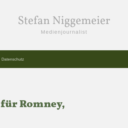
Stefan Niggemeier
Medienjournalist
Datenschutz
 für Romney,