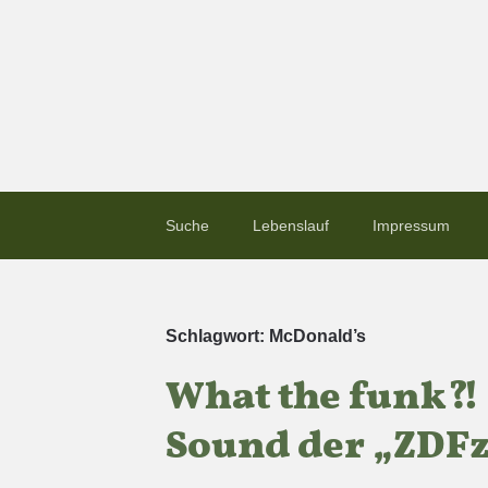
Suche
Lebenslauf
Impressum
Schlagwort:
McDonald’s
What the funk?!
Sound der „ZDFz