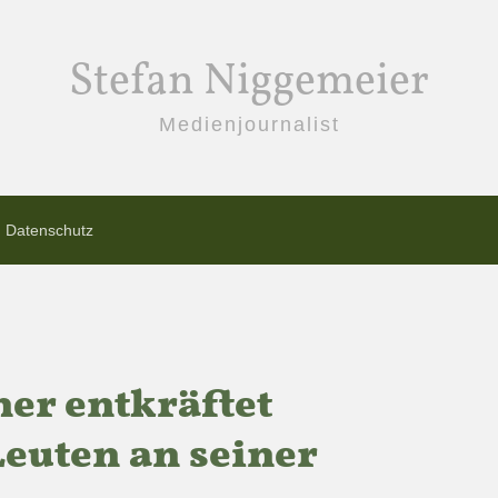
Stefan Niggemeier
Medienjournalist
Datenschutz
ner entkräftet
Leuten an seiner