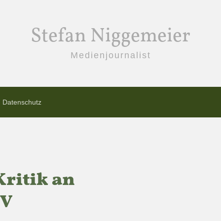
Stefan Niggemeier
Medienjournalist
Datenschutz
Kritik an
TV