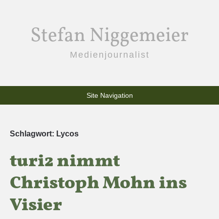
Stefan Niggemeier
Medienjournalist
Site Navigation
Schlagwort:
Lycos
turi2 nimmt
Christoph Mohn ins
Visier