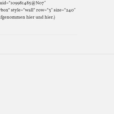
t“ uid=“109981485@N07″
box“ style=“wall“ row=“3″ size=“240″
ufgenommen hier und hier.)