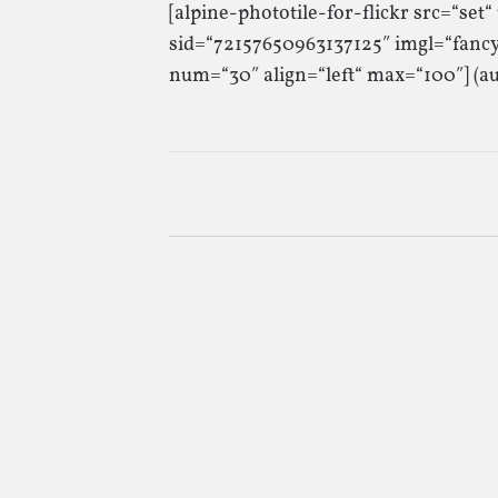
[alpine-phototile-for-flickr src=“se
sid=“72157650963137125″ imgl=“fancy
num=“30″ align=“left“ max=“100″] (a