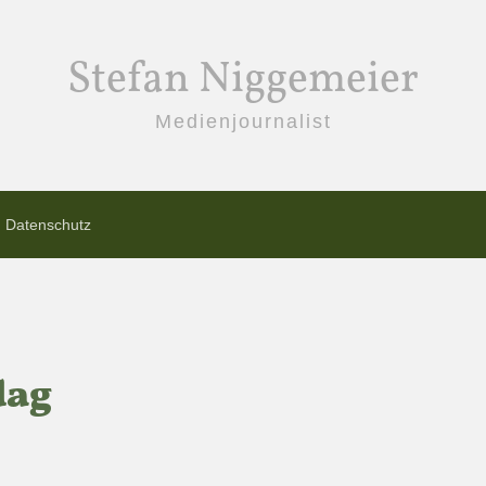
Stefan Niggemeier
Medienjournalist
Datenschutz
dag