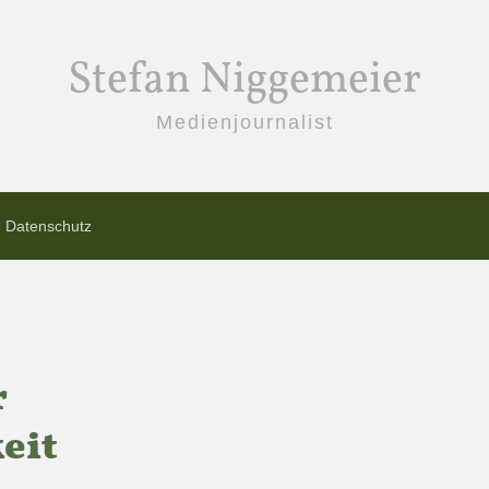
Stefan Niggemeier
Medienjournalist
Datenschutz
r
eit