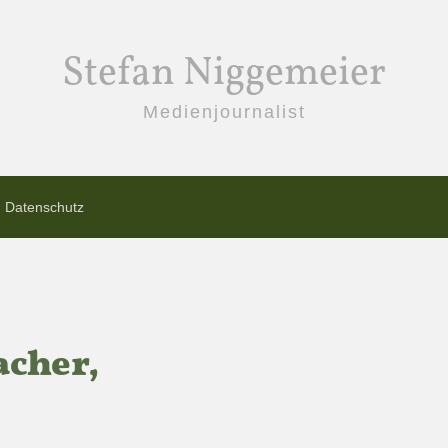
Stefan Niggemeier
Medienjournalist
Datenschutz
acher,