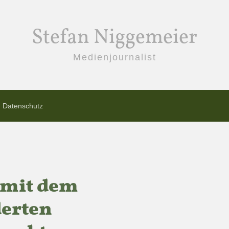
Stefan Niggemeier
Medienjournalist
Datenschutz
 mit dem
derten