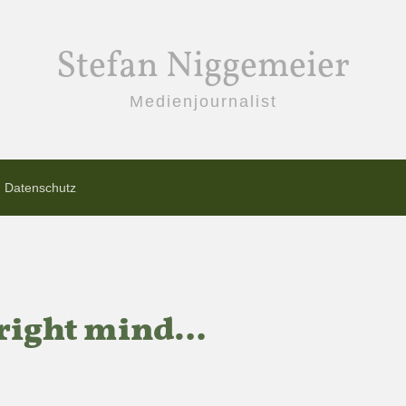
Stefan Niggemeier
Medienjournalist
Datenschutz
 right mind…