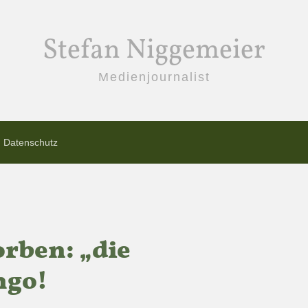
Stefan Niggemeier
Medienjournalist
Datenschutz
orben: „die
ngo!