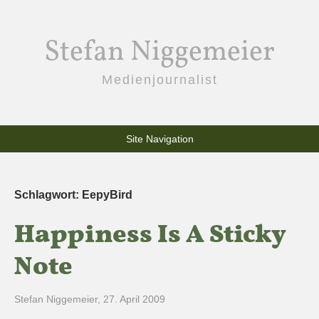
Stefan Niggemeier
Medienjournalist
Site Navigation
Schlagwort:
EepyBird
Happiness Is A Sticky
Note
Stefan Niggemeier
,
27. April 2009