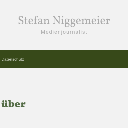
Stefan Niggemeier
Medienjournalist
Datenschutz
 über