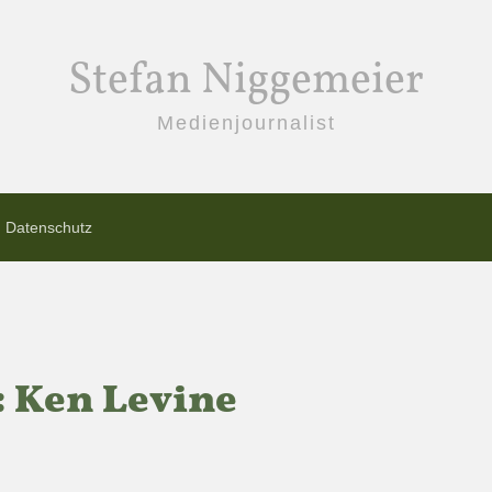
Stefan Niggemeier
Medienjournalist
Datenschutz
: Ken Levine