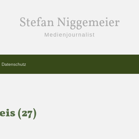
Stefan Niggemeier
Medienjournalist
Datenschutz
s (27)