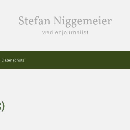
Stefan Niggemeier
Medienjournalist
Datenschutz
)