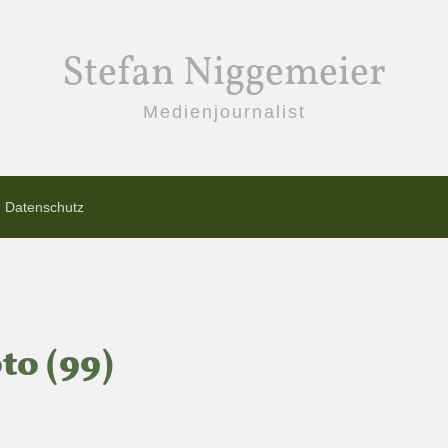
Stefan Niggemeier
Medienjournalist
Datenschutz
o (99)