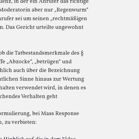
uenz, in der ein Anrufer das richtige
 Moderatorin aber nur „Regenwurm“
Anrufer sei um seinen „rechtmäßigen
n. Das Gericht urteilte ungewohnt
 ob die Tatbestandsmerkmale des §
iffe „Abzocke“, „betrügen“ und
lich auch über die Bezeichnung
chtlichen Sinne hinaus zur Wertung
alten verwendet wird, in denen es
schendes Verhalten geht
 Formulierung, bei Mass Response
, zu verbieten: