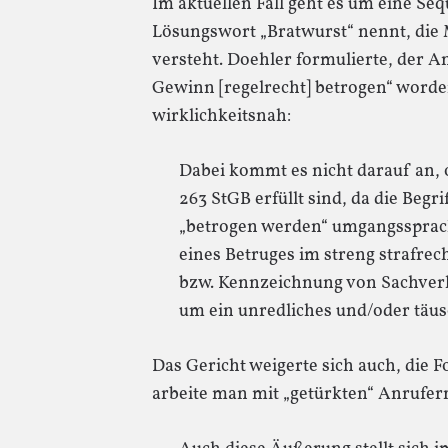
Im aktuellen Fall geht es um eine Seq
Lösungswort „Bratwurst“ nennt, die
versteht. Doehler formulierte, der 
Gewinn [regelrecht] betrogen“ worde
wirklichkeitsnah:
Dabei kommt es nicht darauf an,
263 StGB erfüllt sind, da die Begr
„betrogen werden“ umgangssprach
eines Betruges im streng strafre
bzw. Kennzeichnung von Sachverh
um ein unredliches und/oder täu
Das Gericht weigerte sich auch, die
arbeite man mit „getürkten“ Anrufern