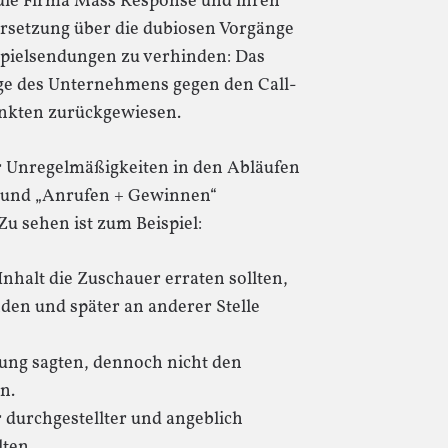
r die Firma Mass Response und ihren
ersetzung über die dubiosen Vorgänge
spielsendungen zu verhinden: Das
ge des Unternehmens gegen den Call-
unkten zurückgewiesen.
r Unregelmäßigkeiten in den Abläufen
 und „Anrufen + Gewinnen“
u sehen ist zum Beispiel:
halt die Zuschauer erraten sollten,
en und später an anderer Stelle
ösung sagten, dennoch nicht den
n.
r durchgestellter und angeblich
ten.