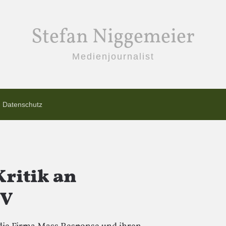
Stefan Niggemeier
Medienjournalist
Datenschutz
Kritik an
TV