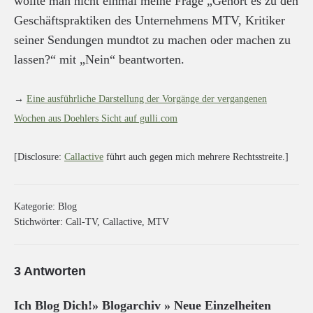
wollte man nicht einmal meine Frage „Gehört es zu den
Geschäftspraktiken des Unternehmens MTV, Kritiker
seiner Sendungen mundtot zu machen oder machen zu
lassen?“ mit „Nein“ beantworten.
→
Eine ausführliche Darstellung der Vorgänge der vergangenen
Wochen aus Doehlers Sicht auf gulli.com
[Disclosure:
Callactive
führt auch gegen mich mehrere Rechtsstreite.]
Kategorie:
Blog
Stichwörter:
Call-TV
,
Callactive
,
MTV
3 Antworten
Ich Blog Dich!» Blogarchiv » Neue Einzelheiten