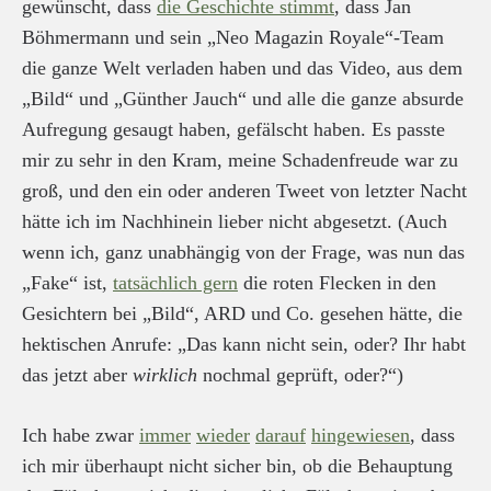
gewünscht, dass
die Geschichte stimmt
, dass Jan
Böhmermann und sein „Neo Magazin Royale“-Team
die ganze Welt verladen haben und das Video, aus dem
„Bild“ und „Günther Jauch“ und alle die ganze absurde
Aufregung gesaugt haben, gefälscht haben. Es passte
mir zu sehr in den Kram, meine Schadenfreude war zu
groß, und den ein oder anderen Tweet von letzter Nacht
hätte ich im Nachhinein lieber nicht abgesetzt. (Auch
wenn ich, ganz unabhängig von der Frage, was nun das
„Fake“ ist,
tatsächlich gern
die roten Flecken in den
Gesichtern bei „Bild“, ARD und Co. gesehen hätte, die
hektischen Anrufe: „Das kann nicht sein, oder? Ihr habt
das jetzt aber
wirklich
nochmal geprüft, oder?“)
Ich habe zwar
immer
wieder
darauf
hingewiesen
, dass
ich mir überhaupt nicht sicher bin, ob die Behauptung