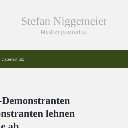
Stefan Niggemeier
Medienjournalist
Datenschutz
a-Demonstranten
nstranten lehnen
ie ab