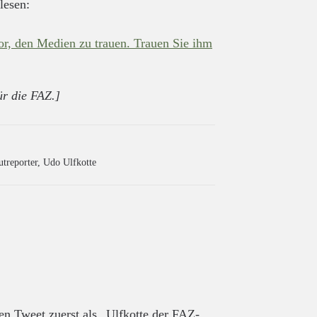
 lesen:
or, den Medien zu trauen. Trauen Sie ihm
ür die FAZ.]
utreporter
,
Udo Ulfkotte
en Tweet zuerst als „Ulfkotte der FAZ-