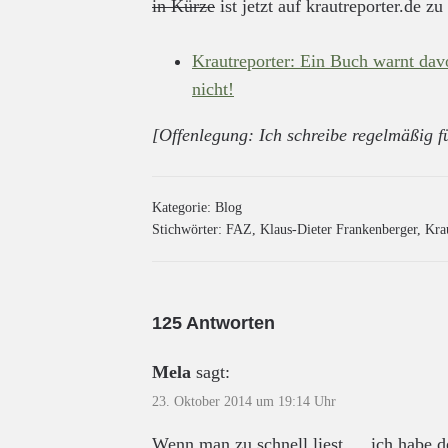
in Kürze
ist jetzt auf krautreporter.de zu
Krautreporter: Ein Buch warnt dav
nicht!
[Offenlegung: Ich schreibe regelmäßig f
Kategorie:
Blog
Stichwörter:
FAZ
,
Klaus-Dieter Frankenberger
,
Kra
125 Antworten
Mela
sagt:
23. Oktober 2014 um 19:14 Uhr
Wenn man zu schnell liest … ich habe d