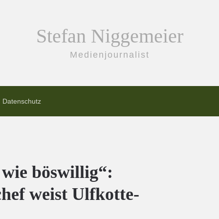
Stefan Niggemeier
Medienjournalist
Datenschutz
wie böswillig“:
ef weist Ulfkotte-