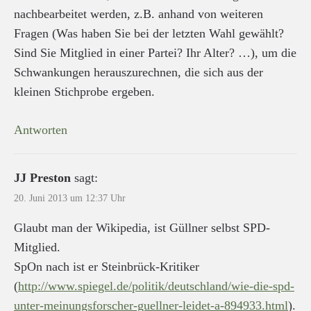
nachbearbeitet werden, z.B. anhand von weiteren
Fragen (Was haben Sie bei der letzten Wahl gewählt?
Sind Sie Mitglied in einer Partei? Ihr Alter? …), um die
Schwankungen herauszurechnen, die sich aus der
kleinen Stichprobe ergeben.
Antworten
JJ Preston
sagt:
20. Juni 2013 um 12:37 Uhr
Glaubt man der Wikipedia, ist Güllner selbst SPD-
Mitglied.
SpOn nach ist er Steinbrück-Kritiker
(
http://www.spiegel.de/politik/deutschland/wie-die-spd-
unter-meinungsforscher-guellner-leidet-a-894933.html
).